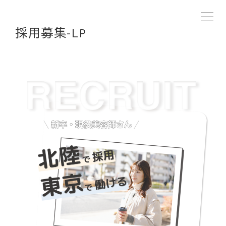
採用募集-LP
HOME
SALON
NEWS
Q&A
CONTACT
RECRUIT